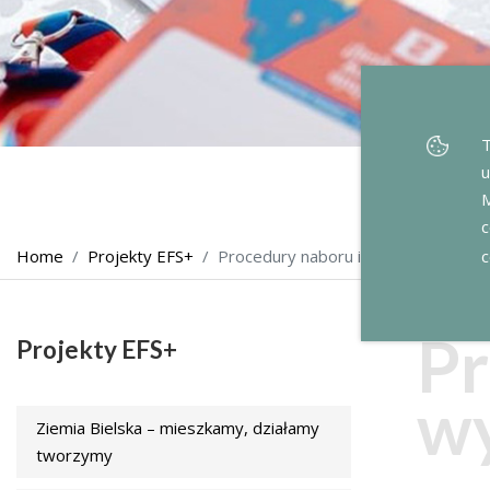
T
u
M
c
c
Home
Projekty EFS+
Procedury naboru i kryteria oceny
Pr
Projekty EFS+
w
Ziemia Bielska – mieszkamy, działamy
tworzymy