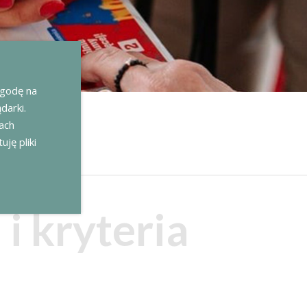
zgodę na
darki.
kach
uję pliki
i kryteria